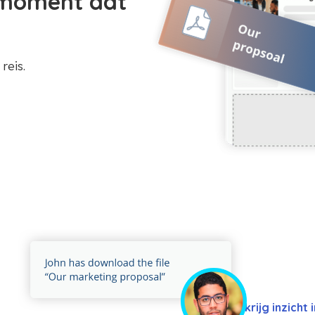
t moment dat
reis.
krijg inzich