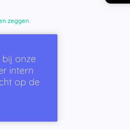
ten zeggen.
bij onze
r intern
icht op de